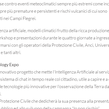
fese contro eventi meteoclimatici sempre più estremi come inc
pre più premature e persistenti e rischi vulcanici di cui sono
ti nei Campi Flegrei.
igenza artificiale, modelli climatici frutto della ricca produzion
workshop e presentazioni durante le quattro giornate a ingress
rmarsi con gli operatori della Protezione Civile, Anci, Univers
e tanti altri.
ology Expo
nnovativo progetto che mette l’Intelligenza Artificiale al serv
sistema di chat in tempo reale col cittadino, utile a capire e 
, le tecnologie più innovative per l’osservazione della Terra d
.
rotezione Civile che dedicherà la sua presenza alla presenta
ubblico ed allo sviluppo della campagna “Io non rischio”.