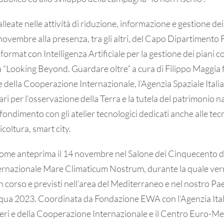
lleate nelle attività di riduzione, informazione e gestione dei 
vembre alla presenza, tra gli altri, del Capo Dipartimento F
format con Intelligenza Artificiale per la gestione dei piani c
“Looking Beyond. Guardare oltre” a cura di Filippo Maggia f
i e della Cooperazione Internazionale, l’Agenzia Spaziale Itali
ari per l’osservazione della Terra e la tutela del patrimonio n
ondimento con gli atelier tecnologici dedicati anche alle tec
icoltura, smart city.
ome anteprima il 14 novembre nel Salone dei Cinquecento di
ternazionale Mare Climaticum Nostrum, durante la quale ver
in corso e previsti nell’area del Mediterraneo e nel nostro Paes
qua 2023. Coordinata da Fondazione EWA con l’Agenzia Ital
Esteri e della Cooperazione Internazionale e il Centro Euro-