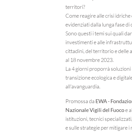
territori?
Come reagire alle crisi idriche 
evidenziati dalla lunga fase di 
Sono questi i temi sui quali da
investimenti e alle infrastrutt
cittadini, del territorio e dell
al 18 novembre 2023.
La 4 giorni proporrà soluzioni 
transizione ecologica e digital
all’avanguardia.
Promossa da
EWA - Fondazio
Nazionale Vigili del Fuoco
e al
istituzioni, tecnici specializza
e sulle strategie per mitigare 