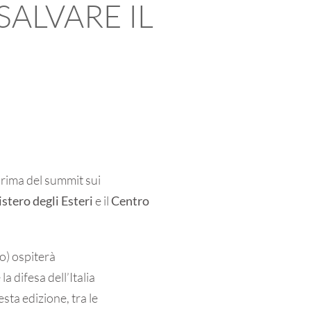
SALVARE IL
prima del summit sui
stero degli Esteri
e il
Centro
o) ospiterà
a difesa dell’Italia
esta edizione, tra le