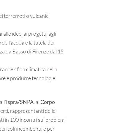
dei terremoti o vulcanici
lle idee, ai progetti, agli
dell’acqua e la tutela dei
ezza da Basso di Firenze dal 15
rande sfida climatica nella
vare e produrre tecnologie
 all’
Ispra/SNPA
, al
Corpo
rti, rappresentanti delle
ati in 100 incontri sui problemi
pericoli incombenti, e per