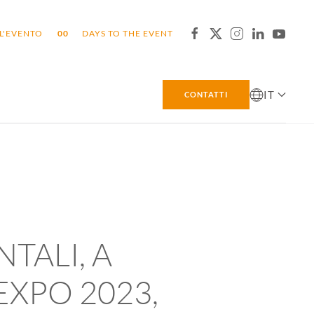
L'EVENTO
0
0
DAYS TO THE EVENT
IT
CONTATTI
TALI, A
XPO 2023,