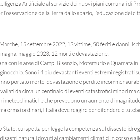
telligenza Artificiale al servizio dei nuovi piani comunali di Pr
 l’osservazione della Terra dallo spazio, l’educazione dei citta
arche, 15 settembre 2022, 13 vittime, 50 feriti e danni. Is
. Romagna, maggio 2023, 12 morti e devastazione.
na con le aree di Campi Bisenzio, Motemurlo e Quarrata in T
inocchio. Sono i 4 più devastanti eventi estremi registrati sul
anno portato morte, devastazione e perdite incommensurabili
ervallati da circa un centinaio di eventi catastrofici minori ma 
ioni meteoclimatiche che prevedono un aumento di magnitudo
 ma ormai ordinari, l’Italia deve reagire per difendere e tutela
Stato, cui spetta per legge la competenza sul dissesto idrogeo
 disastri naturali dovuti ai cambiamenti climatici in corso e all