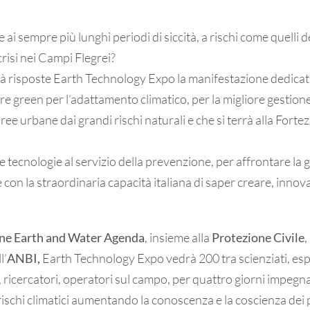
e ai sempre più lunghi periodi di siccità, a rischi come quelli 
crisi nei Campi Flegrei?
rà risposte Earth Technology Expo la manifestazione dedicata a
ure green per l’adattamento climatico, per la migliore gestione 
e aree urbane dai grandi rischi naturali e che si terrà alla Fort
e tecnologie al servizio della prevenzione, per affrontare la g
e con la straordinaria capacità italiana di saper creare, inno
ne Earth and Water Agenda
, insieme alla
Protezione Civile
,
l’
ANBI,
Earth Technology Expo vedrà 200 tra scienziati, espe
ti, ricercatori, operatori sul campo, per quattro giorni impegn
i rischi climatici aumentando la conoscenza e la coscienza dei 