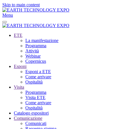
Skip to main content
Menu
ETE
La manifestazione
Programma
Attività
Webinar
Copernicus
Esponi
Esponi a ETE
Come arrivare
Ospitalità
Visita
Programma
Visita ETE
Come arrivare
Ospitalità
Catalogo espositori
Comunicazione
Comunicati
Rassegna stampa