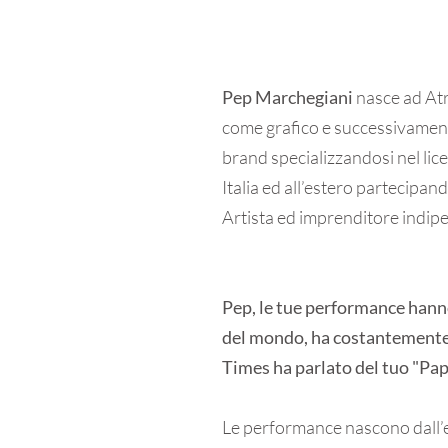
Pep Marchegiani
nasce ad Atr
come grafico e successivament
brand specializzandosi nel lice
Italia ed all’estero partecipan
Artista ed imprenditore indip
Pep, le tue performance hanno 
del mondo, ha costantemente a
Times ha parlato del tuo "Pap
Le performance nascono dall’es