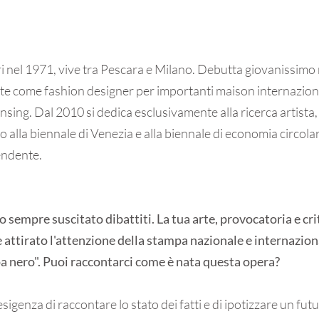
i nel 1971, vive tra Pescara e Milano. Debutta giovanissimo 
e come fashion designer per importanti maison internaziona
nsing. Dal 2010 si dedica esclusivamente alla ricerca artista,
do alla biennale di Venezia e alla biennale di economia circolar
endente.
sempre suscitato dibattiti. La tua arte, provocatoria e crit
ttirato l'attenzione della stampa nazionale e internazion
a nero". Puoi raccontarci come è nata questa opera?
igenza di raccontare lo stato dei fatti e di ipotizzare un fut