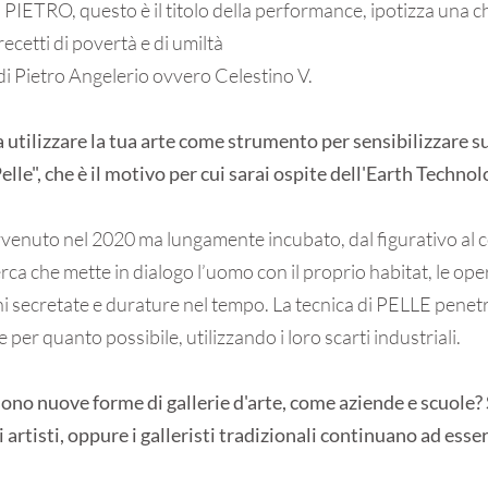
PIETRO, questo è il titolo della performance, ipotizza una 
 precetti di povertà e di umiltà
 di Pietro Angelerio ovvero Celestino V.
 a utilizzare la tua arte come strumento per sensibilizzare 
Pelle", che è il motivo per cui sarai ospite dell'Earth Techn
 avvenuto nel 2020 ma lungamente incubato, dal figurativo al
cerca che mette in dialogo l’uomo con il proprio habitat, le op
 secretate e durature nel tempo. La tecnica di PELLE penetr
per quanto possibile, utilizzando i loro scarti industriali.
sono nuove forme di gallerie d'arte, come aziende e scuole?
i artisti, oppure i galleristi tradizionali continuano ad ess