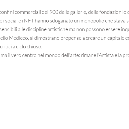
confini commerciali del'900 delle gallerie, delle fondazioni o 
le i social e i NFT hanno sdoganato un monopolio che stava sof
ensibili alle discipline artistiche ma non possono essere inqu
lo Mediceo, si dimostrano propense a creare un capitale eco
ritici a ciclo chiuso.
ma il vero centro nel mondo dell’arte: rimane l’Artista e la pr