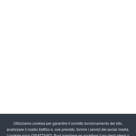
Utilizziamo cookies per garantire il corretto funzionamento del sito,
analizzare il nostro traffico e, ove previsto, fornire i servizi dei social media.
I cookies sono DISATTIVATI. Puoi scegliere se accettare l'uso degli stessi o