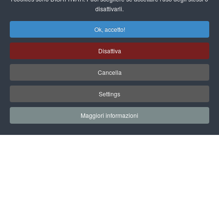
disattivarli.
Ok, accetto!
Disattiva
Cancella
Settings
Maggiori informazioni
21 FEBBRAIO 2023
10.30 – 12.30
AUDITORIUM ELIO DI CICCO, DIPARTIMENTO NAZIONALE DI
PROTEZIONE CIVILE