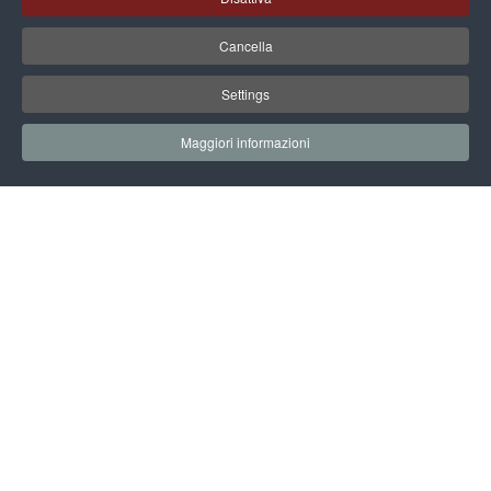
Cancella
Settings
Maggiori informazioni
EARTH TECHNOLOGY EXPO
EVENTI & CONVEGNI
PIATTAFORMA EUROPEA S3 HTF E
DEMOFARM
AGENDA