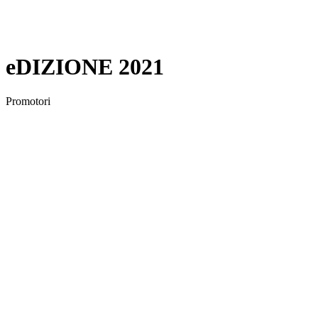
eDIZIONE 2021
Promotori
Corpo Nazionale dei Vigili del Fuoco
Patrocini