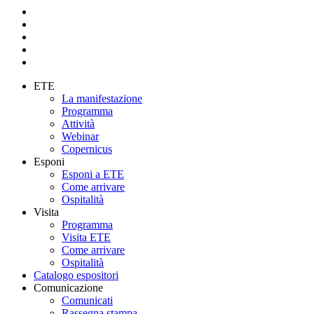
ETE
La manifestazione
Programma
Attività
Webinar
Copernicus
Esponi
Esponi a ETE
Come arrivare
Ospitalità
Visita
Programma
Visita ETE
Come arrivare
Ospitalità
Catalogo espositori
Comunicazione
Comunicati
Rassegna stampa