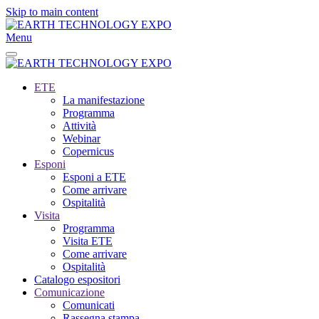
Skip to main content
Menu
ETE
La manifestazione
Programma
Attività
Webinar
Copernicus
Esponi
Esponi a ETE
Come arrivare
Ospitalità
Visita
Programma
Visita ETE
Come arrivare
Ospitalità
Catalogo espositori
Comunicazione
Comunicati
Rassegna stampa