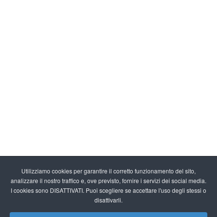
Utilizziamo cookies per garantire il corretto funzionamento del sito,
analizzare il nostro traffico e, ove previsto, fornire i servizi dei social media.
I cookies sono DISATTIVATI. Puoi scegliere se accettare l'uso degli stessi o
disattivarli.