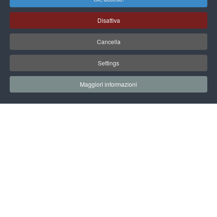
Disattiva
Cancella
Settings
Maggiori informazioni
EARTH TECHNOLOGY EXPO
EVENTI & CONVEGNI
INFRASTRUTTURE SOTTO CONTROLLO IN
REAL-TIME. TECNOLOGIE PER LA GESTIONE E
SICUREZZA DELLE NOSTRE