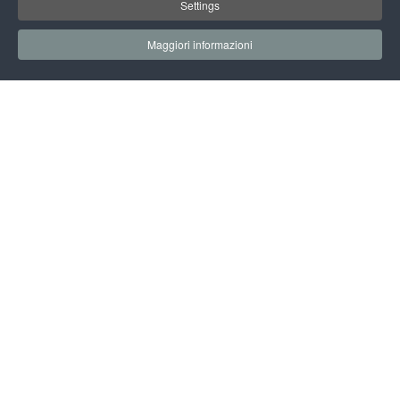
Settings
Maggiori informazioni
EARTH TECHNOLOGY EXPO
EVENTI & CONVEGNI
ECOLE42: UNA SCUOLA RIVOLUZIONARIA
SULLE COMPETENZE DIGITALI
VAI ALLA DIRETTA STREAMING
AGENDA