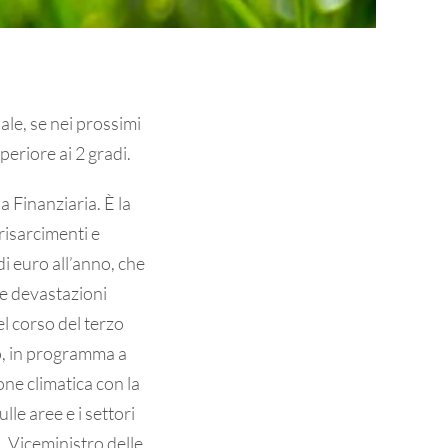
nale, se nei prossimi
eriore ai 2 gradi.
a Finanziaria. È la
risarcimenti e
di euro all’anno, che
le devastazioni
l corso del terzo
po, in programma a
one climatica con la
lle aree e i settori
a, Viceministro delle