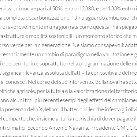
missioni nocive pari al 50%, entro il 2030, e del 100% entro i
a completa decarbonizzazione. “Un traguardo ambizioso, c
re favorevolmente in una giornata come questa - ha spiegat
rastrutture e mobilità sostenibili - un momento storico che me
orso verde per la rigenerazione. Ne siamo consapevoli: adat
ecessariamente un cambio di paradigma nella valutazione e ge
li e del territorio e soprattutto nella programmazione delle m
 significa rilevanza assoluta dell'attività conoscitiva e del m
e si conosce”. Nel corso del suo intervento, Bellanova ha sott
litiche agricole, per la tutela e la valorizzazione del territori
vano alcuni tra i più recenti esempi degli effetti dei cambiament
 presenza della Xylellam, il batterio killer che infesta gli olivi
l comparto che, insieme al turismo, rischia di dover pagare il 
nti climatici. Secondo Antonio Navarra, Presidente CMCC 
biamenti Climatici, se non si interviene con azioni volte a c