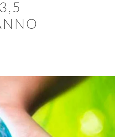
3,5
’ANNO