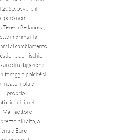
l 2050, ovvero il
he però non
o Teresa Bellanova,
tte in prima fila
tarsi al cambiamento
stione del rischio,
isure di mitigazione
onitoraggio poiché si
olineato inoltre
o. E proprio
i climatici, nel
. Ma il settore
prezzo più alto, a
Centro Euro-
ontrastare il