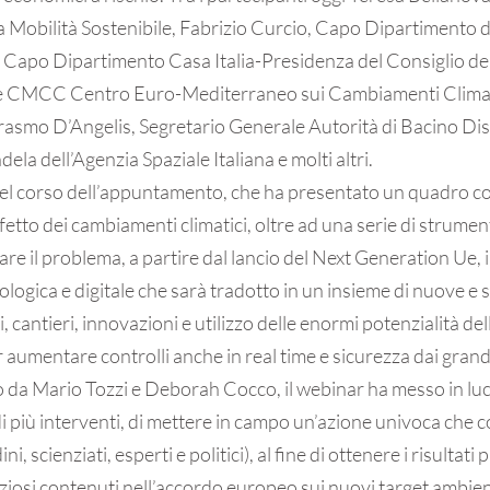
la Mobilità Sostenibile, Fabrizio Curcio, Capo Dipartimento 
, Capo Dipartimento Casa Italia-Presidenza del Consiglio dei
e CMCC Centro Euro-Mediterraneo sui Cambiamenti Climat
smo D’Angelis, Segretario Generale Autorità di Bacino Distr
la dell’Agenzia Spaziale Italiana e molti altri.
i nel corso dell’appuntamento, che ha presentato un quadro co
fetto dei cambiamenti climatici, oltre ad una serie di strumen
are il problema, a partire dal lancio del Next Generation Ue, i
cologica e digitale che sarà tradotto in un insieme di nuove e 
, cantieri, innovazioni e utilizzo delle enormi potenzialità de
r aumentare controlli anche in real time e sicurezza dai grandi
 da Mario Tozzi e Deborah Cocco, il webinar ha messo in luce
i più interventi, di mettere in campo un’azione univoca che co
ini, scienziati, esperti e politici), al fine di ottenere i risultati 
ziosi contenuti nell’accordo europeo sui nuovi target ambien