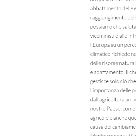
abbattimento delle e
raggiungimento dell
possiamo che saluta
viceministro alle Inf
l’Europa su un perc
climatico richiede n
delle risorse natura
e adattamento. Il che
gestisce solo ciò ch
l’importanza delle po
dall’agricoltura arri
nostro Paese, come la
agricolo è anche que
causa dei cambiame
Mediterraneo sui Cam