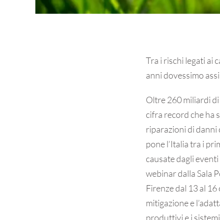
Tra i rischi legati a
anni dovessimo assi
Oltre 260 miliardi di
cifra record che ha 
riparazioni di danni 
pone l’Italia tra i 
causate dagli eventi
webinar dalla Sala P
Firenze dal 13 al 16 
mitigazione e l’adatt
produttivi e i sistem