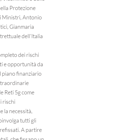
della Protezione
 Ministri, Antonio
ici, Gianmaria
ettuale dell’Italia
mpleto dei rischi
ti e opportunità da
l piano finanziario
straordinarie
lle Reti 5g come
 rischi
 la necessità,
involga tutti gli
prefissati. A partire
tali, che fissano un