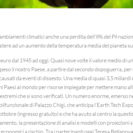
i cambiamenti climatici anche una perdita dell’8% del Pil nazio
stere ad un aumento della temperatura media del pianeta sup
 euro dal 1945 ad oggi. Quasi nove volte il valore medio di un
speso il nostro Paese, a partire dal secondo dopoguerra, per 
causati da eventi di dissesto. Una media di quasi 3,5 miliardi 
primi Paesi al mondo per risorse impiegate per mettere mano al
 estremi che si sono verificati. Un numero enorme, emerso ne
olifunzionale di Palazzo Chigi, che anticipa l’Earth Tech Ex
ottobre (ingresso gratuito) e che ha avuto al centro la questi
amento, la presentazione di analisi e modelli con proiezioni su
i economici a rischio. Tra i partecipanti oggi Teresa Bellanov