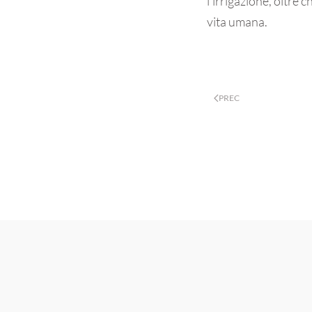
l’irrigazione, oltre 
vita umana.
PREC