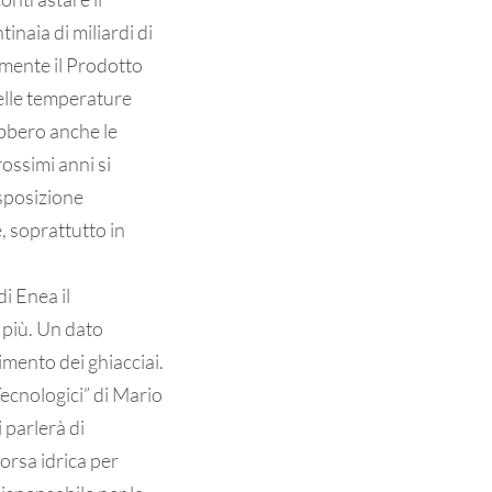
inaia di miliardi di
lmente il Prodotto
elle temperature
rebbero anche le
ossimi anni si
isposizione
, soprattutto in
i Enea il
n più. Un dato
imento dei ghiacciai.
ecnologici” di Mario
 parlerà di
sorsa idrica per