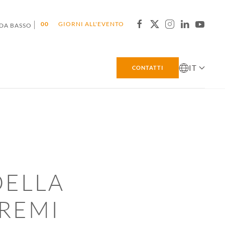
|
0
0
GIORNI ALL'EVENTO
 DA BASSO
IT
CONTATTI
DELLA
TREMI