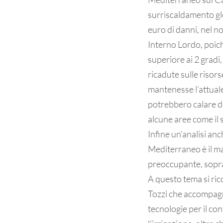
surriscaldamento glob
euro di danni, nel n
Interno Lordo, poic
superiore ai 2 gradi,
ricadute sulle risor
mantenesse l’attuale
potrebbero calare de
alcune aree come il s
Infine un’analisi anc
Mediterraneo è il mar
preoccupante, soprat
A questo tema si ric
Tozzi che accompagna
tecnologie per il con