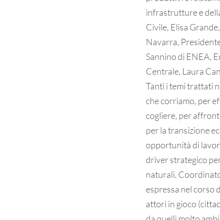
infrastrutture e del
Civile, Elisa Grande
Navarra, President
Sannino di ENEA, Era
Centrale, Laura Cande
Tanti i temi trattat
che corriamo, per ef
cogliere, per affront
per la transizione e
opportunità di lavori
driver strategico pe
naturali. Coordinato
espressa nel corso d
attori in gioco (cittad
da quelli molto ambi