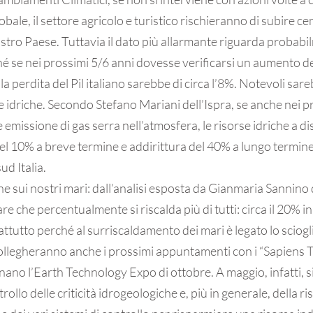
ale, il settore agricolo e turistico rischieranno di subire cent
ostro Paese. Tuttavia il dato più allarmante riguarda probabi
hé se nei prossimi 5/6 anni dovesse verificarsi un aumento d
 la perdita del Pil italiano sarebbe di circa l’8%. Notevoli sa
se idriche. Secondo Stefano Mariani dell’Ispra, se anche nei pr
 emissione di gas serra nell’atmosfera, le risorse idriche a d
l 10% a breve termine e addirittura del 40% a lungo termine
ud Italia.
he sui nostri mari: dall’analisi esposta da Gianmaria Sannino d
e che percentualmente si riscalda più di tutti: circa il 20% i
tutto perché al surriscaldamento dei mari è legato lo sciogl
ollegheranno anche i prossimi appuntamenti con i “Sapiens T
no l’Earth Technology Expo di ottobre. A maggio, infatti, si
trollo delle criticità idrogeologiche e, più in generale, della ri