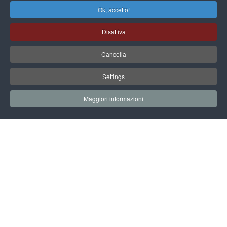
Ok, accetto!
Disattiva
Cancella
Settings
Maggiori informazioni
17 NOVEMBRE 2023
INIZIO EVENTO: 14.30
FINE EVENTO: 17.30
SALA LAURA BASSI
SEGUI L'EVENTO SUL CANALE YOUTUBE