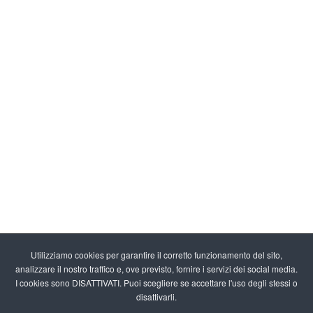
Utilizziamo cookies per garantire il corretto funzionamento del sito,
analizzare il nostro traffico e, ove previsto, fornire i servizi dei social media.
I cookies sono DISATTIVATI. Puoi scegliere se accettare l'uso degli stessi o
disattivarli.