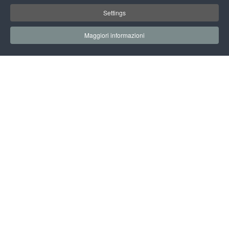
Settings
Maggiori informazioni
17 NOVEMBRE 2023
INIZIO EVENTO: 14.30
FINE EVENTO: 16.30
SALA PIERO ANGELA
IRIDE SYSTEM AN ITALIAN ASSET
FOR ENVIRONMENTAL
MANAGMENT
Il panel inizierà con un’introduzione da parte di un