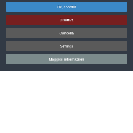
Ok, accetto!
Disattiva
Cancella
Settings
Maggiori informazioni
16 NOVEMBRE 2023
INIZIO EVENTO: 10.00
FINE EVENTO: 13.00
SALA MARGHERITA HACK
SALVAGUARDIA DEI BENI