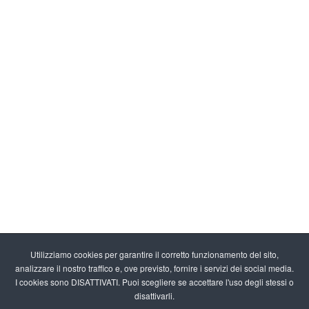
Utilizziamo cookies per garantire il corretto funzionamento del sito,
analizzare il nostro traffico e, ove previsto, fornire i servizi dei social media.
I cookies sono DISATTIVATI. Puoi scegliere se accettare l'uso degli stessi o
disattivarli.