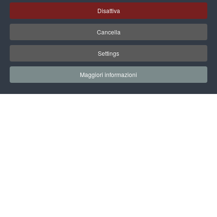
Disattiva
Cancella
Settings
Maggiori informazioni
07 OTTOBRE 2022
INIZIO EVENTO: 10.30
FINE EVENTO: 13.30
SALA PIERO ANGELA
SEGUI L'EVENTO SUL CANALE YOUTUBE
IL CONTRIBUTO DI RICERCA DEL