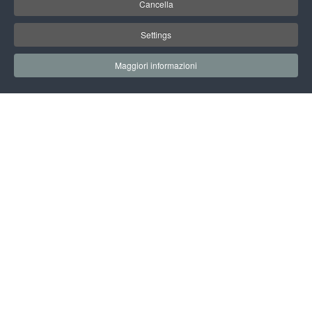
Cancella
Settings
Maggiori informazioni
07 OTTOBRE 2022
INIZIO EVENTO: 12.00
FINE EVENTO: 13.00
SALA GIUSEPPE ZAMBERLETTI
SEGUI L'EVENTO SUL CANALE YOUTUBE
PREMIAZIONE DEL CONCORSO
ITALIAN SMART DESIGN