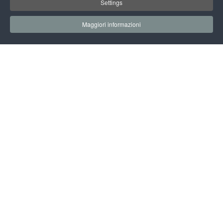
Settings
Maggiori informazioni
06 OTTOBRE 2022
INIZIO EVENTO: 10.00
FINE EVENTO: 13.00
SALA GIUSEPPE ZAMBERLETTI
SEGUI L'EVENTO SUL CANALE YOUTUBE
INVESTIMENTI ED INNOVAZIONE
PER LA SICUREZZA E LA
SOSTENIBILITÀ DI
INFRASTRUTTURE E MOBILITÀ